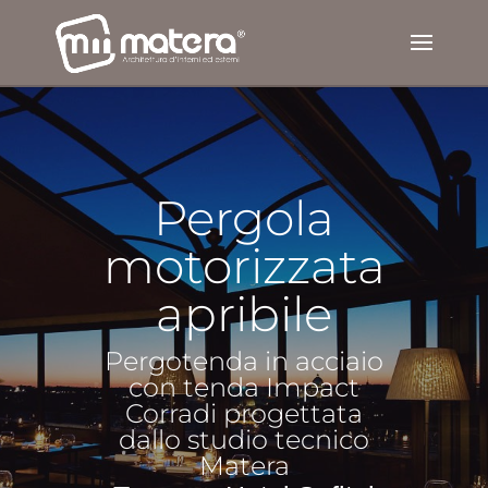
Pergola
motorizzata
apribile
Pergotenda in acciaio
con tenda Impact
Corradi progettata
dallo studio tecnico
Matera