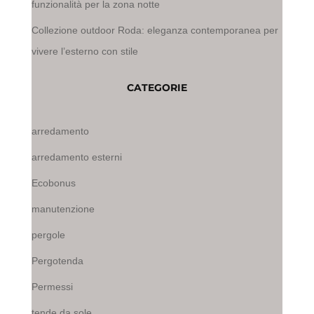
funzionalità per la zona notte
Collezione outdoor Roda: eleganza contemporanea per
vivere l’esterno con stile
CATEGORIE
arredamento
arredamento esterni
Ecobonus
manutenzione
pergole
Pergotenda
Permessi
tende da sole