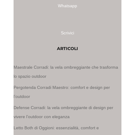
Whatsapp
Scrivici
ARTICOLI
Maestrale Corradi: la vela ombreggiante che trasforma
lo spazio outdoor
Pergotenda Corradi Maestro: comfort e design per
l’outdoor
Defense Corradi: la vela ombreggiante di design per
vivere l’outdoor con eleganza
Letto Both di Oggioni: essenzialità, comfort e